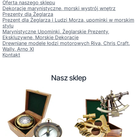
Oferta naszego sklepu
a
Dekoracje marynistyczne, morski wystrój wnętrz
j
Prezenty dla Żeglarza
Prezent dla Żeglarza i Ludzi Morza, upominki w morskim
stylu
Marynistyczne Upominki, Żeglarskie Prezenty,
Ekskluzywne, Morskie Dekoracje
Drewniane modele łodzi motorowych Riva, Chris Craft,
Wally, Arno XI
Kontakt
Nasz sklep