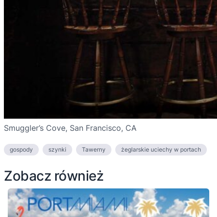
Smuggler’s Cove, San Francisco, CA
gospody
szynki
Tawerny
żeglarskie uciechy w portach
Zobacz również