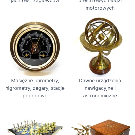
jachtów i żaglowców
prestiżowych łodzi
motorowych
Mosiężne barometry,
Dawne urządzenia
higrometry, zegary, stacje
nawigacyjne i
pogodowe
astronomiczne