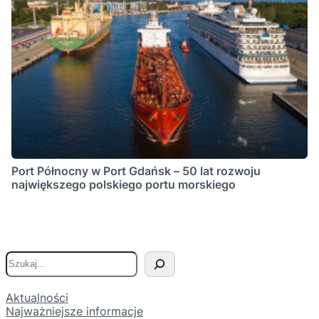
Port Północny w Port Gdańsk – 50 lat rozwoju
największego polskiego portu morskiego
S
z
u
Aktualności
Najważniejsze informacje
k