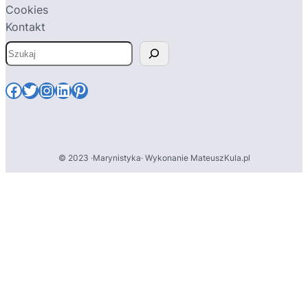
Cookies
Kontakt
S
z
u
Facebook
Twitter
Instagram
LinkedIn
Pinterest
k
a
j
© 2023 ·
Marynistyka
· Wykonanie
MateuszKula.pl