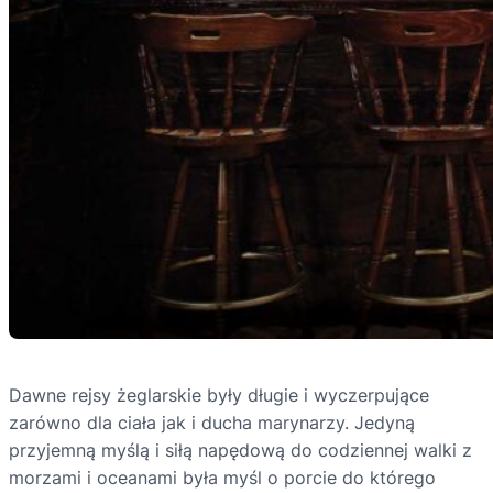
Dawne rejsy żeglarskie były długie i wyczerpujące
zarówno dla ciała jak i ducha marynarzy. Jedyną
przyjemną myślą i siłą napędową do codziennej walki z
morzami i oceanami była myśl o porcie do którego