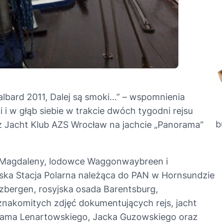
albard 2011, Dalej są smoki…” – wspomnienia
 i w głąb siebie w trakcie dwóch tygodni rejsu
b
ez Jacht Klub AZS Wrocław na jachcie „Panorama”
rd Magdaleny, lodowce Waggonwaybreen i
lska Stacja Polarna należąca do PAN w Hornsundzie
tzbergen, rosyjska osada Barentsburg,
t znakomitych zdjęć dokumentujących rejs, jacht
Adama Lenartowskiego, Jacka Guzowskiego oraz