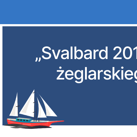
Przejdź
do
„Svalbard 2011
treści
żeglarskie