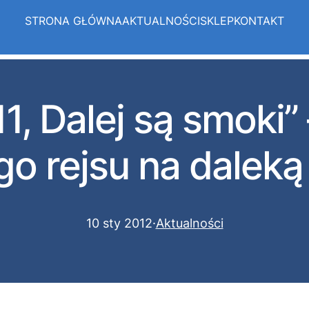
STRONA GŁÓWNA
AKTUALNOŚCI
SKLEP
KONTAKT
, Dalej są smoki” 
go rejsu na daleką
10 sty 2012
·
Aktualności