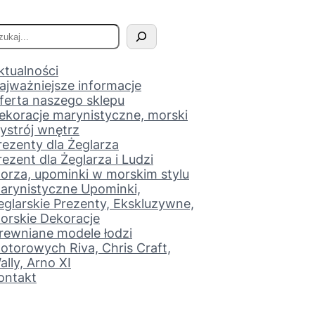
ktualności
ajważniejsze informacje
ferta naszego sklepu
ekoracje marynistyczne, morski
ystrój wnętrz
rezenty dla Żeglarza
rezent dla Żeglarza i Ludzi
orza, upominki w morskim stylu
arynistyczne Upominki,
eglarskie Prezenty, Ekskluzywne,
orskie Dekoracje
rewniane modele łodzi
otorowych Riva, Chris Craft,
ally, Arno XI
ontakt