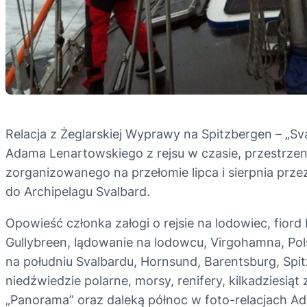
Relacja z Żeglarskiej Wyprawy na Spitzbergen – „Sv
Adama Lenartowskiego z rejsu w czasie, przestrzeni
zorganizowanego na przełomie lipca i sierpnia prz
do Archipelagu Svalbard.
Opowieść członka załogi o rejsie na lodowiec, fio
Gullybreen, lądowanie na lodowcu, Virgohamna, Po
na południu Svalbardu, Hornsund, Barentsburg, Spi
niedźwiedzie polarne, morsy, renifery, kilkadziesią
„Panorama” oraz daleką północ w foto-relacjach 